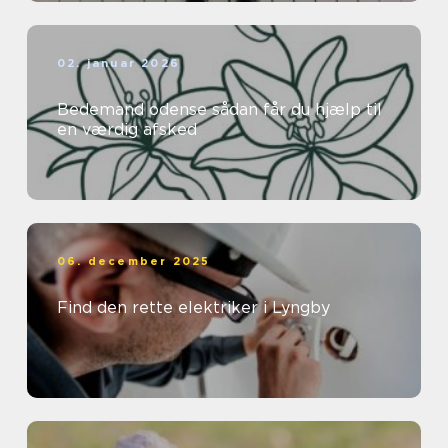
02. januar 2026
Bedemand odense sådan får du hjælp til
en værdig afsked
06. december 2025
Find den rette elektriker i Lyngby