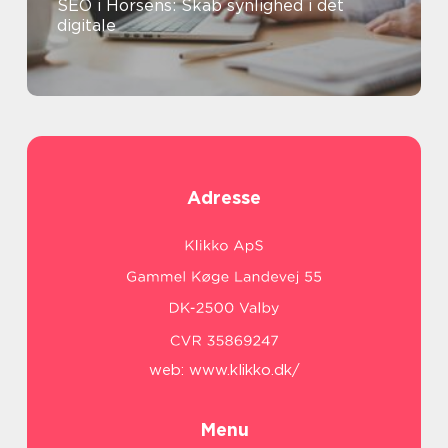
SEO i Horsens: Skab synlighed i det
digitale
Adresse
web:
www.klikko.dk/
Menu