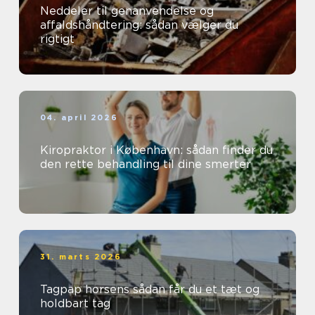
Neddeler til genanvendelse og
affaldshåndtering: sådan vælger du
rigtigt
04. april 2026
Kiropraktor i København: sådan finder du
den rette behandling til dine smerter
31. marts 2026
Tagpap horsens sådan får du et tæt og
holdbart tag