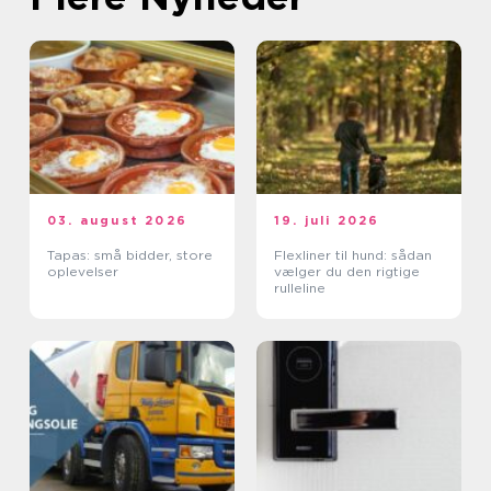
03. august 2026
19. juli 2026
Tapas: små bidder, store
Flexliner til hund: sådan
oplevelser
vælger du den rigtige
rulleline