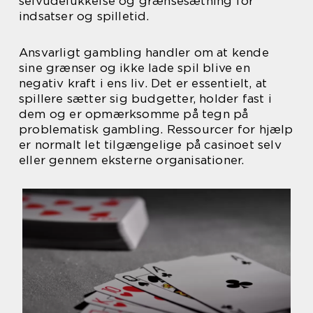
selvudelukkelse og grænsesætning for
indsatser og spilletid.
Ansvarligt gambling handler om at kende
sine grænser og ikke lade spil blive en
negativ kraft i ens liv. Det er essentielt, at
spillere sætter sig budgetter, holder fast i
dem og er opmærksomme på tegn på
problematisk gambling. Ressourcer for hjælp
er normalt let tilgængelige på casinoet selv
eller gennem eksterne organisationer.