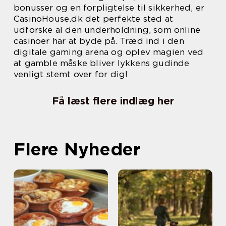
bonusser og en forpligtelse til sikkerhed, er
CasinoHouse.dk det perfekte sted at
udforske al den underholdning, som online
casinoer har at byde på. Træd ind i den
digitale gaming arena og oplev magien ved
at gamble måske bliver lykkens gudinde
venligt stemt over for dig!
Få læst flere indlæg her
Flere Nyheder