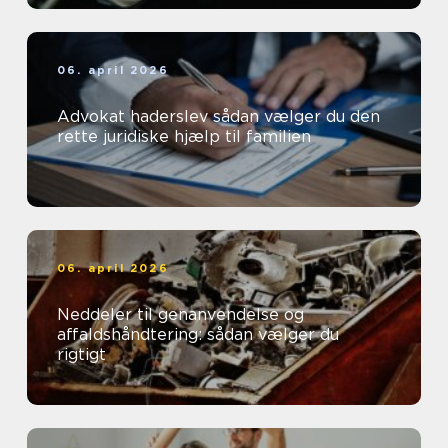
06. april 2026
Advokat haderslev sådan vælger du den
rette juridiske hjælp til familien
06. april 2026
Neddeler til genanvendelse og
affaldshåndtering: sådan vælger du
rigtigt