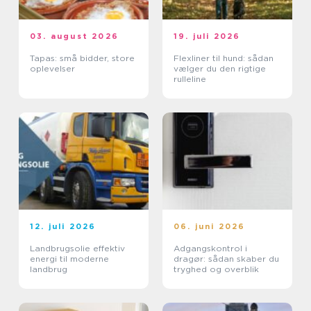
03. august 2026
19. juli 2026
Tapas: små bidder, store
Flexliner til hund: sådan
oplevelser
vælger du den rigtige
rulleline
12. juli 2026
06. juni 2026
Landbrugsolie effektiv
Adgangskontrol i
energi til moderne
dragør: sådan skaber du
landbrug
tryghed og overblik