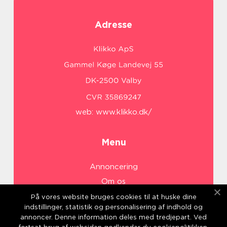
Adresse
web:
www.klikko.dk/
Menu
Annoncering
Om os
Cookies
På vores website bruges cookies til at huske dine
indstillinger, statistik og personalisering af indhold og
Kontakt os
annoncer. Denne information deles med tredjepart. Ved
Sitemap