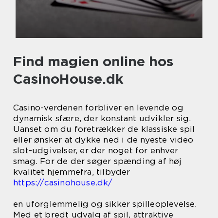
Find magien online hos
CasinoHouse.dk
Casino-verdenen forbliver en levende og
dynamisk sfære, der konstant udvikler sig.
Uanset om du foretrækker de klassiske spil
eller ønsker at dykke ned i de nyeste video
slot-udgivelser, er der noget for enhver
smag. For de der søger spænding af høj
kvalitet hjemmefra, tilbyder
https://casinohouse.dk/
en uforglemmelig og sikker spilleoplevelse.
Med et bredt udvalg af spil, attraktive