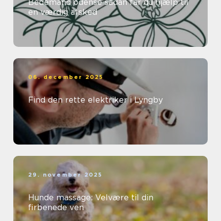
Bedemand odense sådan får du hjælp til
en værdig afsked
06. december 2025
Find den rette elektriker i Lyngby
29. november 2025
Hunde massage: Velvære til din
firbenede ven