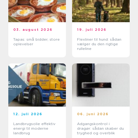
03. august 2026
19. juli 2026
Tapas: små bidder, store
Flexliner til hund: sådan
oplevelser
vælger du den rigtige
rulleline
12. juli 2026
06. juni 2026
Landbrugsolie effektiv
Adgangskontrol i
energi til moderne
dragør: sådan skaber du
landbrug
tryghed og overblik