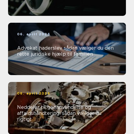
06. april 2026
Advokat haderslev sådan vælger du den
rette juridiske hjælp til familien
06. april 2026
Neddeler til genanvendelse og
affaldshåndtering: sådan vælger du
rigtigt