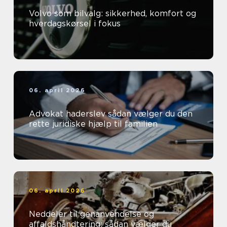
Volvo som bilvalg: sikkerhed, komfort og
hverdagskørsel i fokus
06. april 2026
Advokat haderslev sådan vælger du den
rette juridiske hjælp til familien
06. april 2026
Neddeler til genanvendelse og
affaldshåndtering: sådan vælger du