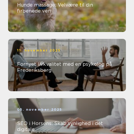
Hunde massage: Velvære til din
firbenede ven
11. november 2025
Fornyet livkvalitet med en psykolog på
Frederiksberg
05. november 2025
SEO i Horsens: Skab synlighed i det
digitale