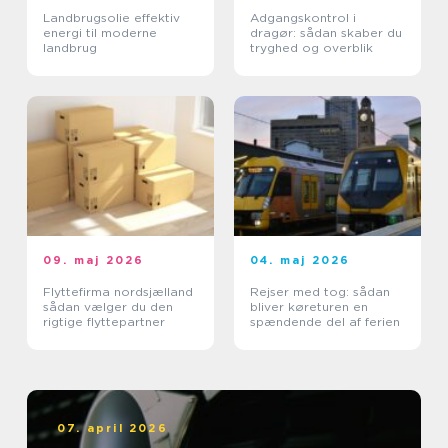
Landbrugsolie effektiv
Adgangskontrol i
energi til moderne
dragør: sådan skaber du
landbrug
tryghed og overblik
09. maj 2026
04. maj 2026
Flyttefirma nordsjælland
Rejser med tog: sådan
sådan vælger du den
bliver køreturen en
rigtige flyttepartner
spændende del af ferien
07. april 2026