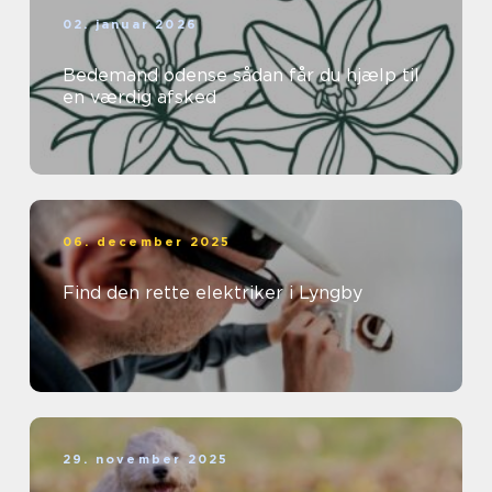
02. januar 2026
Bedemand odense sådan får du hjælp til
en værdig afsked
06. december 2025
Find den rette elektriker i Lyngby
29. november 2025