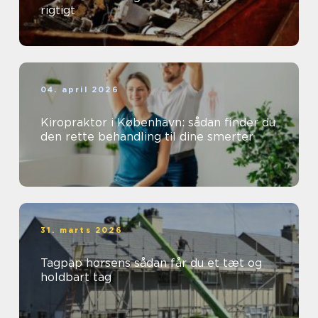
rigtigt
04. april 2026
Kiropraktor i København: sådan finder du
den rette behandling til dine smerter
31. marts 2026
Tagpap horsens sådan får du et tæt og
holdbart tag