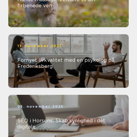
firbenede ven
11. november 2025
Fornyet livkvalitet med en psykolog på
Frederiksberg
05. november 2025
SEO i Horsens: Skab synlighed i det
digitale