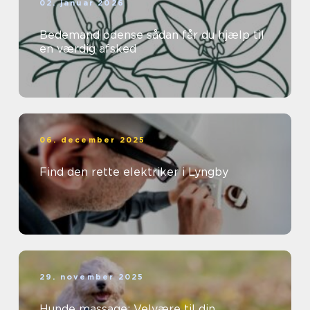
02. januar 2026
Bedemand odense sådan får du hjælp til
en værdig afsked
06. december 2025
Find den rette elektriker i Lyngby
29. november 2025
Hunde massage: Velvære til din