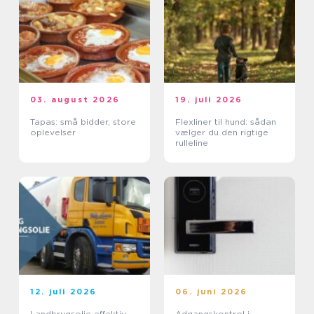
03. august 2026
19. juli 2026
Tapas: små bidder, store
Flexliner til hund: sådan
oplevelser
vælger du den rigtige
rulleline
12. juli 2026
06. juni 2026
Landbrugsolie effektiv
Adgangskontrol i