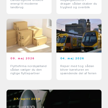
energi til moderne
dragør: sådan skaber du
landbrug
tryghed og overblik
09. maj 2026
04. maj 2026
Flyttefirma nordsjælland
Rejser med tog: sådan
sådan vælger du den
bliver køreturen en
rigtige flyttepartner
spændende del af ferien
07. april 2026