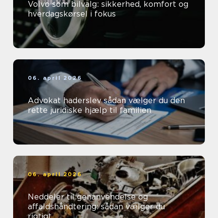
Volvo som bilvalg: sikkerhed, komfort og
hverdagskørsel i fokus
06. april 2026
Advokat haderslev sådan vælger du den
rette juridiske hjælp til familien
06. april 2026
Neddeler til genanvendelse og
affaldshåndtering: sådan vælger du
rigtigt