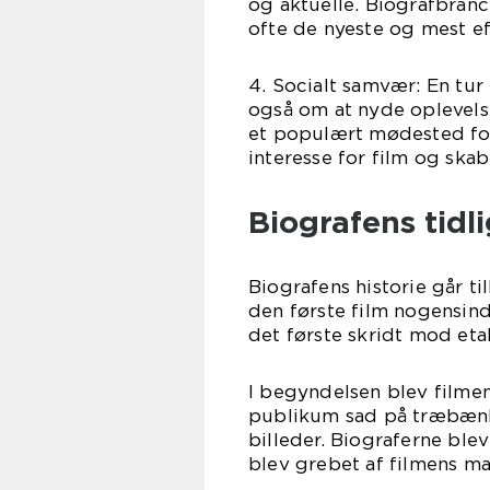
og aktuelle. Biografbranc
ofte de nyeste og mest ef
4. Socialt samvær: En tur
også om at nyde oplevel
et populært mødested for
interesse for film og sk
Biografens tidl
Biografens historie går ti
den første film nogensind
det første skridt mod eta
I begyndelsen blev filmen
publikum sad på træbænk
billeder. Biograferne ble
blev grebet af filmens ma