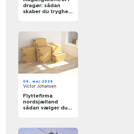
dragør: sådan
skaber du tryghed
og overblik
09. maj 2026
Victor Johansen
Flyttefirma
nordsjælland
sådan vælger du
den rigtige
flyttepartner