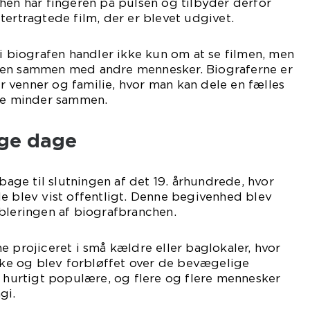
hen har fingeren på pulsen og tilbyder derfor
tertragtede film, der er blevet udgivet.
 i biografen handler ikke kun om at se filmen, men
sen sammen med andre mennesker. Biograferne er
 venner og familie, hvor man kan dele en fælles
abe minder sammen.
ige dage
lbage til slutningen af det 19. århundrede, hvor
e blev vist offentligt. Denne begivenhed blev
bleringen af biografbranchen.
e projiceret i små kældre eller baglokaler, hvor
e og blev forbløffet over de bevægelige
v hurtigt populære, og flere og flere mennesker
gi.