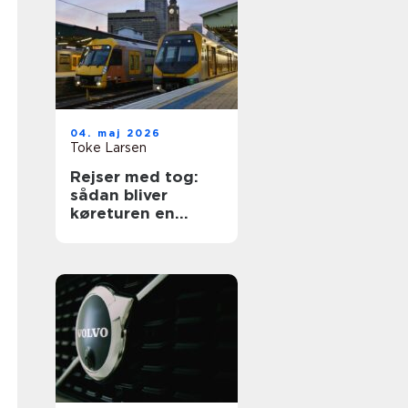
04. maj 2026
Toke Larsen
Rejser med tog:
sådan bliver
køreturen en
spændende del af
ferien