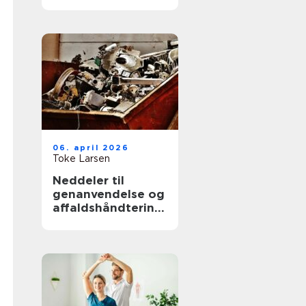
hjælp til familien
06. april 2026
Toke Larsen
Neddeler til
genanvendelse og
affaldshåndtering:
sådan vælger du
rigtigt