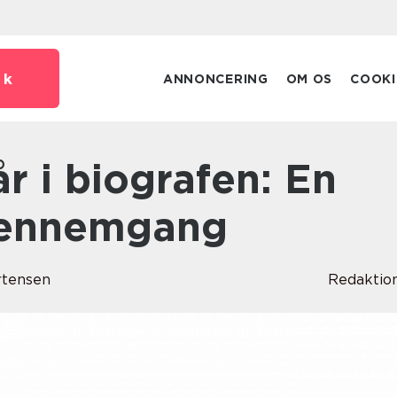
dk
ANNONCERING
OM OS
COOKI
Gennemgang
rtensen
Redaktio