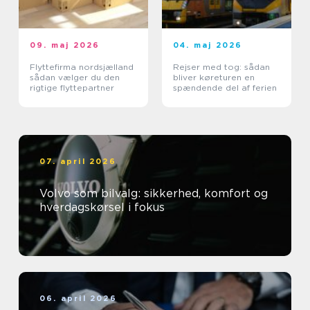
09. maj 2026
04. maj 2026
Flyttefirma nordsjælland
Rejser med tog: sådan
sådan vælger du den
bliver køreturen en
rigtige flyttepartner
spændende del af ferien
07. april 2026
Volvo som bilvalg: sikkerhed, komfort og
hverdagskørsel i fokus
06. april 2026