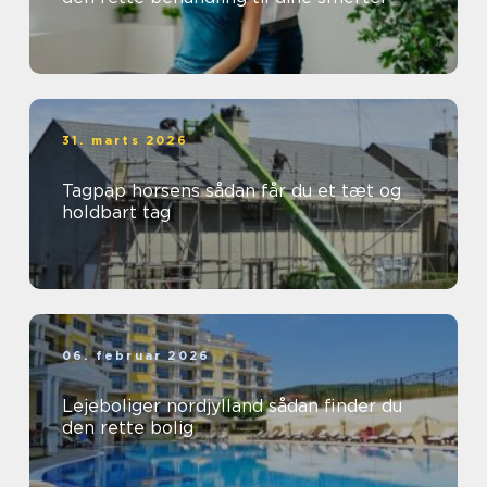
31. marts 2026
Tagpap horsens sådan får du et tæt og
holdbart tag
06. februar 2026
Lejeboliger nordjylland sådan finder du
den rette bolig