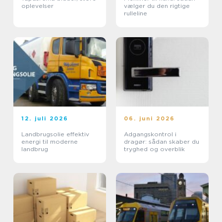
oplevelser
vælger du den rigtige
rulleline
12. juli 2026
06. juni 2026
Landbrugsolie effektiv
Adgangskontrol i
energi til moderne
dragør: sådan skaber du
landbrug
tryghed og overblik