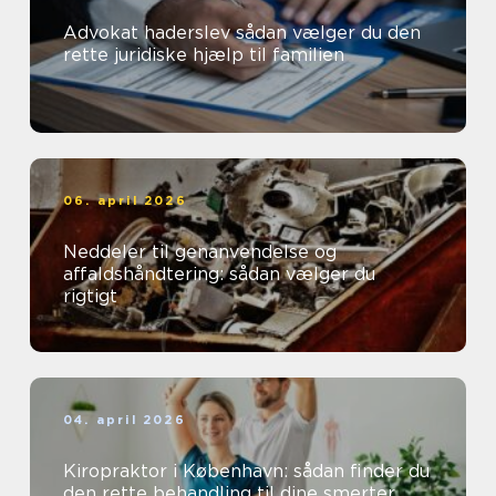
Advokat haderslev sådan vælger du den
rette juridiske hjælp til familien
06. april 2026
Neddeler til genanvendelse og
affaldshåndtering: sådan vælger du
rigtigt
04. april 2026
Kiropraktor i København: sådan finder du
den rette behandling til dine smerter