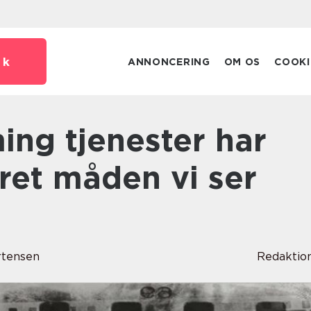
dk
ANNONCERING
OM OS
COOKI
ret måden vi ser
rtensen
Redaktio