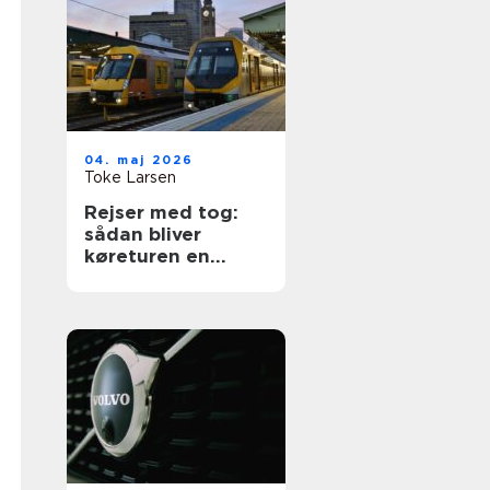
04. maj 2026
Toke Larsen
Rejser med tog:
sådan bliver
køreturen en
spændende del af
ferien