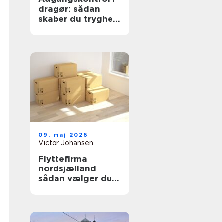
dragør: sådan
skaber du tryghed
og overblik
09. maj 2026
Victor Johansen
Flyttefirma
nordsjælland
sådan vælger du
den rigtige
flyttepartner