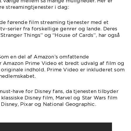
t vælge mellem så mange muligheder. Her er
e streamingtjenester i dag:
af de førende film streaming tjenester med et
tv-serier fra forskellige genrer og lande. Deres
“Stranger Things” og “House of Cards”, har også
Som en del af Amazon’s omfattende
r Amazon Prime Video et bredt udvalg af film og
t originale indhold. Prime Video er inkluderet som
medlemskabet.
must-have for Disney fans, da tjenesten tilbyder
klassiske Disney film, Marvel og Star Wars film
a Disney, Pixar og National Geographic.