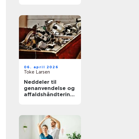
hjælp til familien
06. april 2026
Toke Larsen
Neddeler til
genanvendelse og
affaldshåndtering:
sådan vælger du
rigtigt