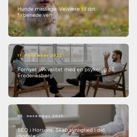
Hunde massage: Velvære til din
firbenede ven
11. november 2025
Fornyet livkvalitet med en psykolog på
Frederiksberg
05. november 2025
SEO i Horsens: Skab synlighed i det
digitale