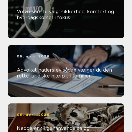
Volvo som bilvalg: sikkerhed, komfort og
hverdagskørsel i fokus
06. april 2026
Advokat haderslev sådan vælger du den
rette juridiske hjælp til familien
06. april 2026
Neddeler til genanvendelse og