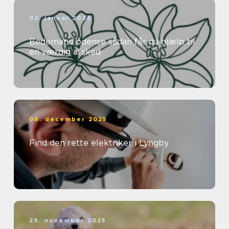
02. januar 2026
Bedemand odense sådan får du hjælp til
en værdig afsked
06. december 2025
Find den rette elektriker i Lyngby
29. november 2025