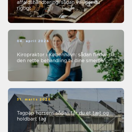
affaldshåndtering: sådan vælger du
rigtigt
04. april 2026
Kiropraktor i København: sådan finder du
den rette behandling til dine smerter
31. marts 2026
Tagpap horsens sådan får du et tæt og
holdbart tag