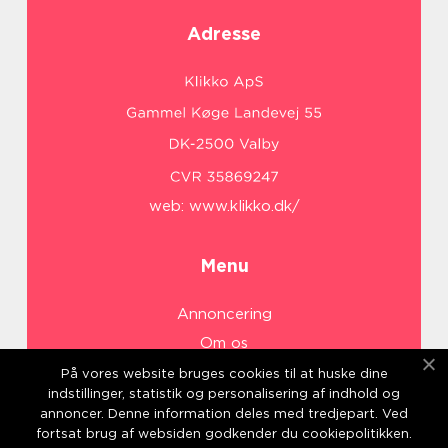
Adresse
web:
www.klikko.dk/
Menu
Annoncering
Om os
Cookies
På vores website bruges cookies til at huske dine
indstillinger, statistik og personalisering af indhold og
Kontakt os
annoncer. Denne information deles med tredjepart. Ved
Sitemap
fortsat brug af websiden godkender du cookiepolitikken.