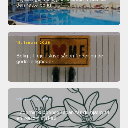
den rette bolig
15. januar 2026
Bolig til leje i skive sådan finder du de
gode lejligheder
02. januar 2026
Bedemand odense sådan får du hjælp til
en værdig afsked