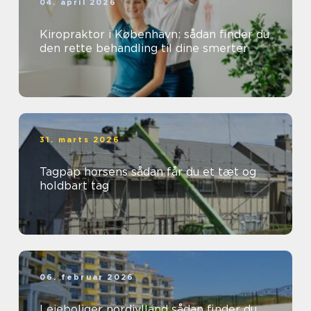
04. april 2026
Kiropraktor i København: sådan finder du
den rette behandling til dine smerter
31. marts 2026
Tagpap horsens sådan får du et tæt og
holdbart tag
06. februar 2026
Lejeboliger nordjylland sådan finder du