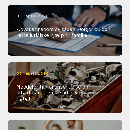
06. april 2026
Advokat haderslev sådan vælger du den
rette juridiske hjælp til familien
06. april 2026
Neddeler til genanvendelse og
affaldshåndtering: sådan vælger du
rigtigt