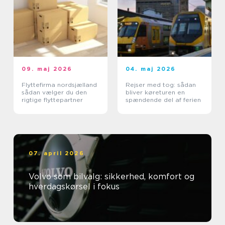
09. maj 2026
04. maj 2026
Flyttefirma nordsjælland
Rejser med tog: sådan
sådan vælger du den
bliver køreturen en
rigtige flyttepartner
spændende del af ferien
07. april 2026
Volvo som bilvalg: sikkerhed, komfort og
hverdagskørsel i fokus