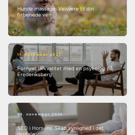
Hunde massage: Velvære til din
firbenede ven
11. november 2025
Fornyet livkvalitet med en psykolog på
Frederiksberg
05. november 2025
SEO i Horsens: Skab synlighed i det
digitale