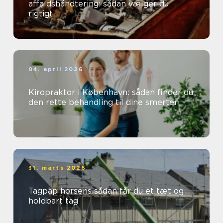
affaldshåndtering: sådan vælger du
rigtigt
04. april 2026
Kiropraktor i København: sådan finder du
den rette behandling til dine smerter
31. marts 2026
Tagpap horsens sådan får du et tæt og
holdbart tag