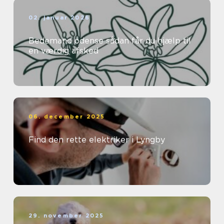
02. januar 2026
Bedemand odense sådan får du hjælp til
en værdig afsked
06. december 2025
Find den rette elektriker i Lyngby
29. november 2025