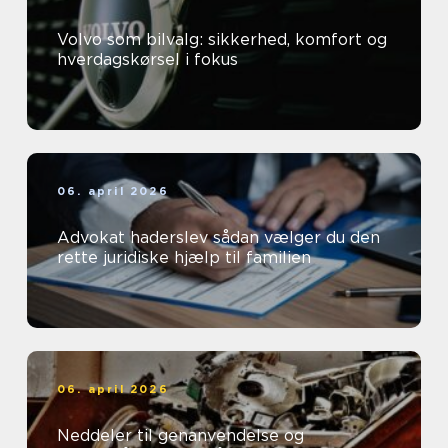
Volvo som bilvalg: sikkerhed, komfort og
hverdagskørsel i fokus
06. april 2026
Advokat haderslev sådan vælger du den
rette juridiske hjælp til familien
06. april 2026
Neddeler til genanvendelse og