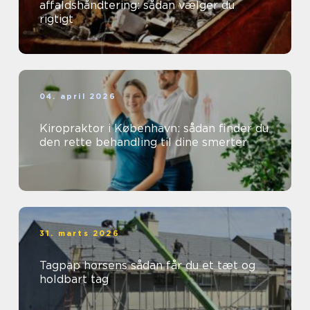
affaldshåndtering: sådan vælger du
rigtigt
04. april 2026
Kiropraktor i København: sådan finder du
den rette behandling til dine smerter
31. marts 2026
Tagpap horsens sådan får du et tæt og
holdbart tag