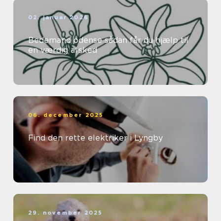
02. januar 2026
Bedemand odense sådan får du hjælp til
en værdig afsked
06. december 2025
Find den rette elektriker i Lyngby
29. november 2025