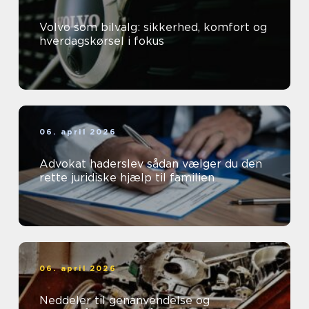
Volvo som bilvalg: sikkerhed, komfort og
hverdagskørsel i fokus
06. april 2026
Advokat haderslev sådan vælger du den
rette juridiske hjælp til familien
06. april 2026
Neddeler til genanvendelse og