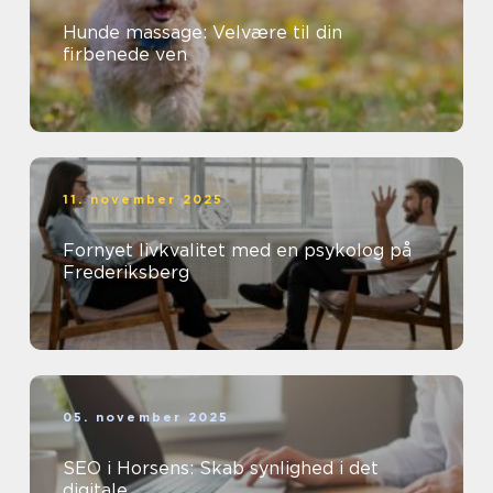
Hunde massage: Velvære til din
firbenede ven
11. november 2025
Fornyet livkvalitet med en psykolog på
Frederiksberg
05. november 2025
SEO i Horsens: Skab synlighed i det
digitale