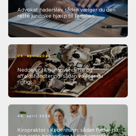
Advokat haderslev sådan vælger du den
rette juridiske hjælp til familien
06. april 2026
Neddeler til genanvendelse og
affaldshåndtering: sådan vælger du
rigtigt
04. april 2026
Kiropraktor i København: sådan finder du