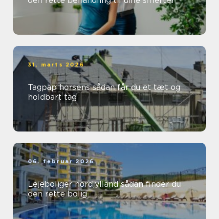
den rette behandling til dine smerter
31. marts 2026
Tagpap horsens sådan får du et tæt og
holdbart tag
06. februar 2026
Lejeboliger nordjylland sådan finder du
den rette bolig