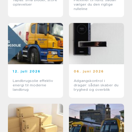
oplevelser
vælger du den rigtige
rulleline
12. juli 2026
06. juni 2026
Landbrugsolie effektiv
Adgangskontrol i
energi til moderne
dragør: sådan skaber du
landbrug
tryghed og overblik