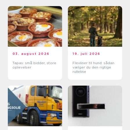
03. august 2026
19. juli 2026
Tapas: små bidder, store
Flexliner til hund: sådan
oplevelser
vælger du den rigtige
rulleline