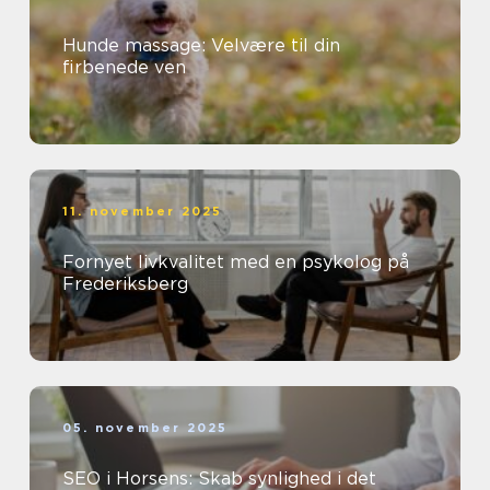
Hunde massage: Velvære til din
firbenede ven
11. november 2025
Fornyet livkvalitet med en psykolog på
Frederiksberg
05. november 2025
SEO i Horsens: Skab synlighed i det