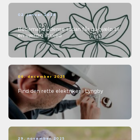
02. januar 2026
Bedemand odense sådan får du hjælp til
en værdig afsked
06. december 2025
Find den rette elektriker i Lyngby
29. november 2025