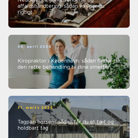
affaldshåndtering: sådan vælger du
rigtigt
04. april 2026
Kiropraktor i København: sådan finder du
den rette behandling til dine smerter
31. marts 2026
Tagpap horsens sådan får du et tæt og
holdbart tag