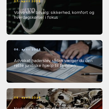
07. april 2026
Volvo som bilvalg: sikkerhed, komfort og
hverdagskørsel i fokus
06. april 2026
Advokat haderslev sådan vælger du den
rette juridiske hjælp til familien
06. april 2026
Neddeler til genanvendelse og