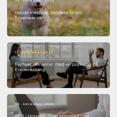
29. november 2025
Hunde massage: Velvære til din
firbenede ven
11. november 2025
Fornyet livkvalitet med en psykolog på
Frederiksberg
05. november 2025
SEO i Horsens: Skab synlighed i det