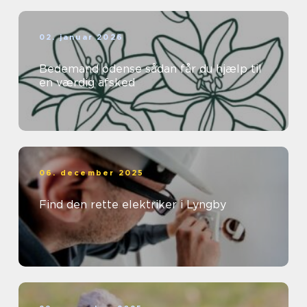
02. januar 2026
Bedemand odense sådan får du hjælp til
en værdig afsked
06. december 2025
Find den rette elektriker i Lyngby