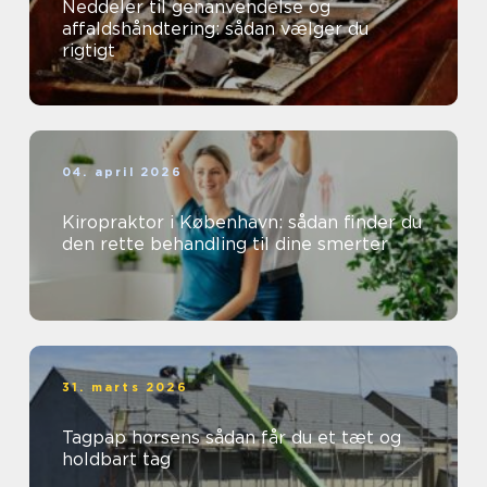
Neddeler til genanvendelse og
affaldshåndtering: sådan vælger du
rigtigt
04. april 2026
Kiropraktor i København: sådan finder du
den rette behandling til dine smerter
31. marts 2026
Tagpap horsens sådan får du et tæt og
holdbart tag