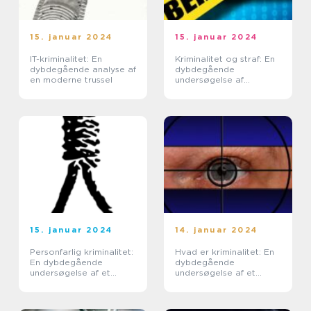
15. januar 2024
15. januar 2024
IT-kriminalitet: En
Kriminalitet og straf: En
dybdegående analyse af
dybdegående
en moderne trussel
undersøgelse af
historien og vigtige
elementer
15. januar 2024
14. januar 2024
Personfarlig kriminalitet:
Hvad er kriminalitet: En
En dybdegående
dybdegående
undersøgelse af et
undersøgelse af et
kompliceret emne
komplekst fænomen