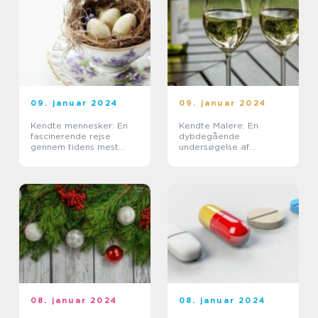
09. januar 2024
09. januar 2024
Kendte mennesker: En
Kendte Malere: En
fascinerende rejse
dybdegående
gennem tidens mest
undersøgelse af
bemærkelsesværdige
kunstens mest
personligheder
fremtrædende skikkelser
08. januar 2024
08. januar 2024