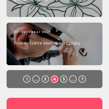
06. december 2025
Find den rette elektriker i Lyngby
1
…
3
4
5
…
7