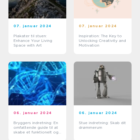
07. januar 2024
07. januar 2024
Plakater til stuen:
Inspiration: The Key to
Enhance Your Living
Unlocking Creativity and
Space with Art
Motivation
06. januar 2024
06. januar 2024
Bryggers indretning: En
Stue indretning: Skab dit
omfattende guide til at
drømmerum
skabe et funktionelt og
stilfuldt rum