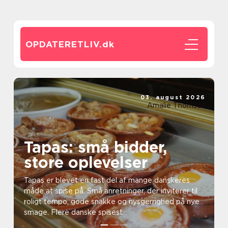
OPDATERETLIV.
dk
03. august 2026
Amalie Thomsen
Tapas: små bidder,
store oplevelser
Tapas er blevet en fast del af mange danskeres
måde at spise på. Små anretninger, der inviterer til
roligt tempo, gode snakke og nysgerrighed på nye
smage. Flere danske spisest...