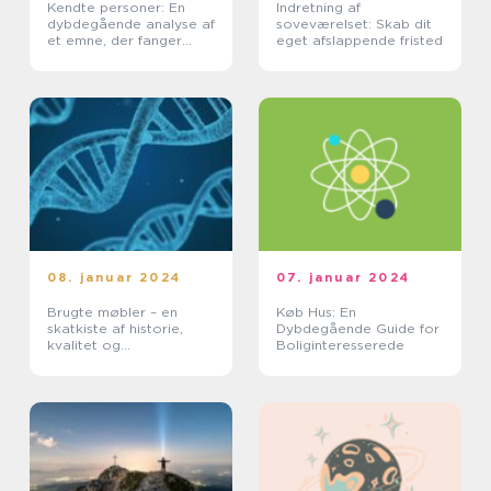
Kendte personer: En
Indretning af
dybdegående analyse af
soveværelset: Skab dit
et emne, der fanger
eget afslappende fristed
vores alles
opmærksomhed
08. januar 2024
07. januar 2024
Brugte møbler – en
Køb Hus: En
skatkiste af historie,
Dybdegående Guide for
kvalitet og
Boliginteresserede
bæredygtighed