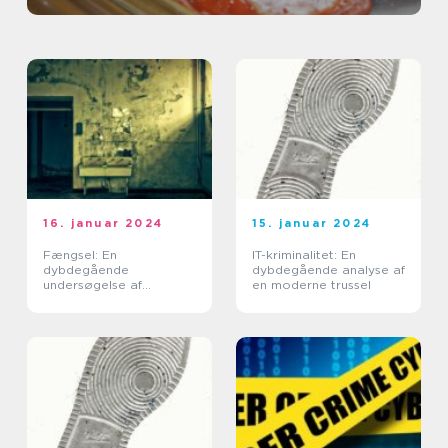
16. januar 2024
15. januar 2024
Fængsel: En
IT-kriminalitet: En
dybdegående
dybdegående analyse af
undersøgelse af
en moderne trussel
strafsystemet