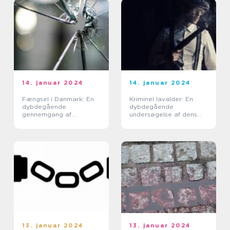
14. januar 2024
14. januar 2024
Fængsel i Danmark: En
Kriminel lavalder: En
dybdegående
dybdegående
gennemgang af
undersøgelse af dens
fængselssystemet
betydning og udvikling
gennem tiden
13. januar 2024
13. januar 2024