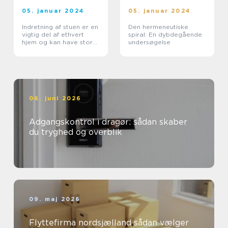
05. januar 2024
05. januar 2024
Indretning af stuen er en
Den hermeneutiske
vigtig del af ethvert
spiral: En dybdegående
hjem og kan have stor
undersøgelse
indflydelse på, hvordan
vi føler os og bruger
rummet
06. juni 2026
Adgangskontrol i dragør: sådan skaber
du tryghed og overblik
09. maj 2026
Flyttefirma nordsjælland sådan vælger