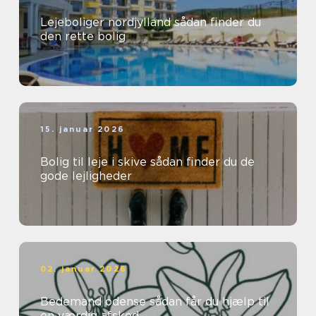
Lejeboliger nordjylland sådan finder du
den rette bolig
15. januar 2026
Bolig til leje i skive sådan finder du de
gode lejligheder
02. januar 2026
Bedemand odense sådan får du hjælp til
en værdig afsked