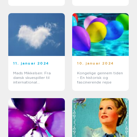
Gennem Tiden
problemstilling
11. januar 2024
10. januar 2024
Mads Mikkelsen: Fra
Kongelige gennem tiden
dansk skuespiller til
– En historisk og
international
fascinerende rejse
superstjerne