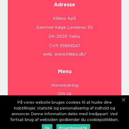
Adresse
web:
www.klikko.dk/
Menu
Annoncering
Om os
Cookies
På vores website bruges cookies til at huske dine
indstillinger, statistik og personalisering af indhold og
Kontakt os
annoncer. Denne information deles med tredjepart. Ved
Sitemap
fortsat brug af websiden godkender du cookiepolitikken.
Ok
Privatlivspolitik