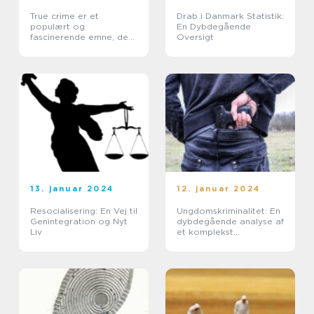
True crime er et
Drab i Danmark Statistik:
populært og
En Dybdegående
fascinerende emne, der
Oversigt
har fanget folks
opmærksomhed i årevis
13. januar 2024
12. januar 2024
Resocialisering: En Vej til
Ungdomskriminalitet: En
Genintegration og Nyt
dybdegående analyse af
Liv
et komplekst
samfundsproblem