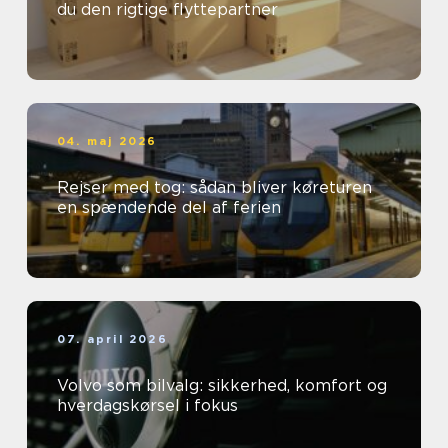
du den rigtige flyttepartner
04. maj 2026
Rejser med tog: sådan bliver køreturen
en spændende del af ferien
07. april 2026
Volvo som bilvalg: sikkerhed, komfort og
hverdagskørsel i fokus