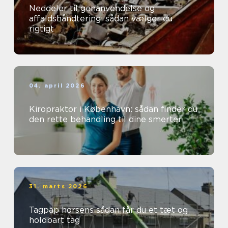
Neddeler til genanvendelse og
affaldshåndtering: sådan vælger du
rigtigt
04. april 2026
Kiropraktor i København: sådan finder du
den rette behandling til dine smerter
31. marts 2026
Tagpap horsens sådan får du et tæt og
holdbart tag