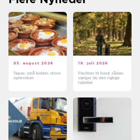
03. august 2026
19. juli 2026
Tapas: små bidder, store
Flexliner til hund: sådan
oplevelser
vælger du den rigtige
rulleline