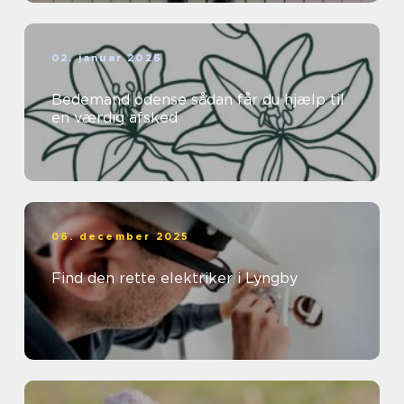
02. januar 2026
Bedemand odense sådan får du hjælp til
en værdig afsked
06. december 2025
Find den rette elektriker i Lyngby