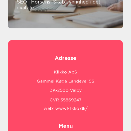
SEO i Horsens: Skab synlighed i det
digitale
Adresse
web:
www.klikko.dk/
Menu