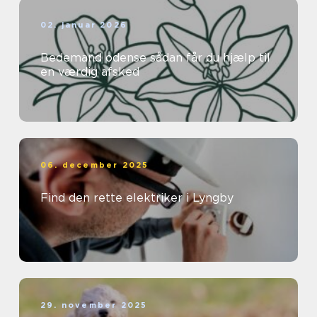
02. januar 2026
Bedemand odense sådan får du hjælp til
en værdig afsked
06. december 2025
Find den rette elektriker i Lyngby
29. november 2025