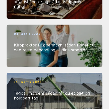
affaldshåndtering: sådan vælger du
rigtigt
04. april 2026
Kiropraktor i København: sådan finder du
den rette behandling til dine smerter
31. marts 2026
Tagpap horsens sådan får du et tæt og
holdbart tag