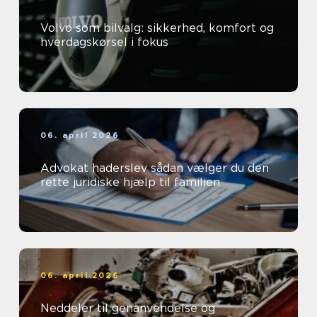
Volvo som bilvalg: sikkerhed, komfort og
hverdagskørsel i fokus
06. april 2026
Advokat haderslev sådan vælger du den
rette juridiske hjælp til familien
06. april 2026
Neddeler til genanvendelse og