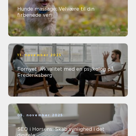
Hunde massage: Velvære til din
firbenede ven
11. november 2025
Fornyet livkvalitet med en psykolog på
Frederiksberg
05. november 2025
SEO i Horsens: Skab synlighed i det
digitale