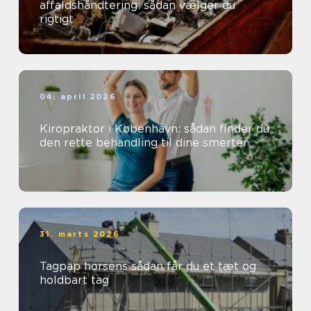
affaldshåndtering: sådan vælger du
rigtigt
04. april 2026
Kiropraktor i København: sådan finder du
den rette behandling til dine smerter
31. marts 2026
Tagpap horsens sådan får du et tæt og
holdbart tag