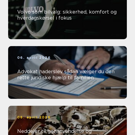
Volvo som bilvalg: sikkerhed, komfort og
hverdagskørsel i fokus
06. april 2026
Advokat haderslev sådan vælger du den
rette juridiske hjælp til familien
06. april 2026
Neddeler til genanvendelse og