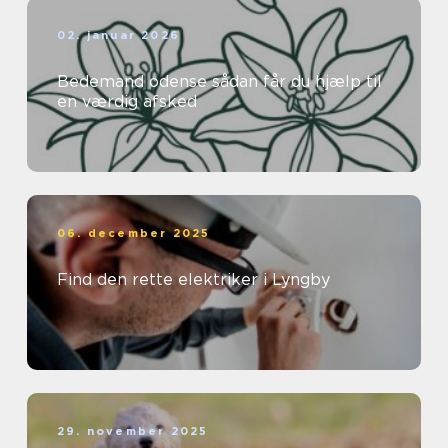
02. januar 2026
Bedemand odense sådan får du hjælp til
en værdig afsked
06. december 2025
Find den rette elektriker i Lyngby
29. november 2025