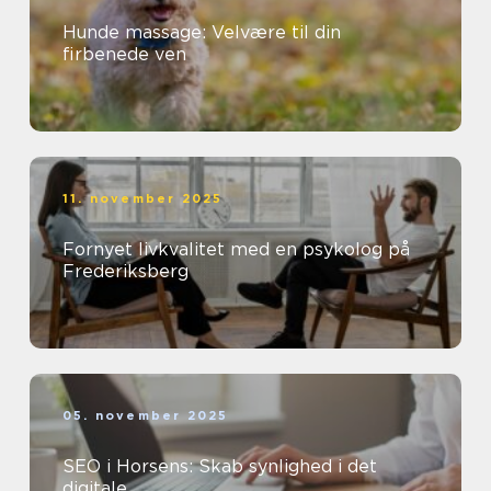
Hunde massage: Velvære til din
firbenede ven
11. november 2025
Fornyet livkvalitet med en psykolog på
Frederiksberg
05. november 2025
SEO i Horsens: Skab synlighed i det
digitale