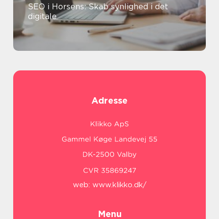
SEO i Horsens: Skab synlighed i det
digitale
Adresse
web:
www.klikko.dk/
Menu