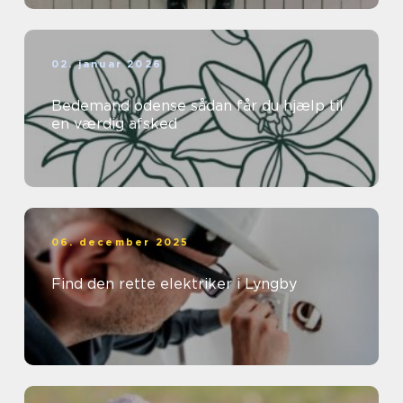
02. januar 2026
Bedemand odense sådan får du hjælp til
en værdig afsked
06. december 2025
Find den rette elektriker i Lyngby