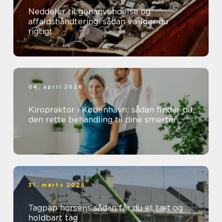
Neddeler til genanvendelse og
affaldshåndtering: sådan vælger du
rigtigt
04. april 2026
Kiropraktor i København: sådan finder du
den rette behandling til dine smerter
31. marts 2026
Tagpap horsens sådan får du et tæt og
holdbart tag