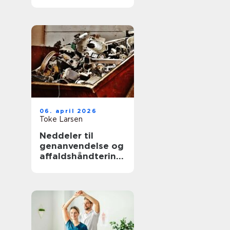
hjælp til familien
06. april 2026
Toke Larsen
Neddeler til
genanvendelse og
affaldshåndtering:
sådan vælger du
rigtigt