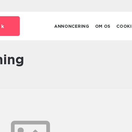
dk
ANNONCERING
OM OS
COOKI
ning