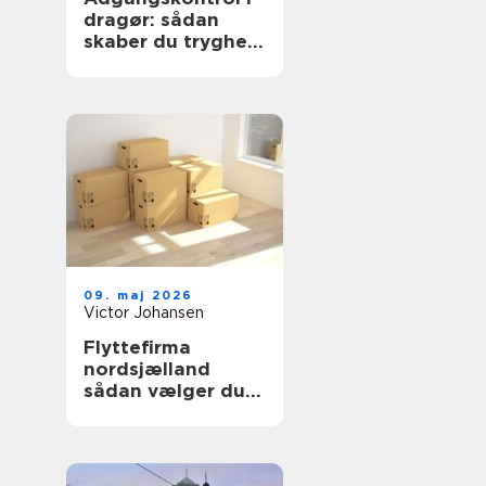
dragør: sådan
skaber du tryghed
og overblik
09. maj 2026
Victor Johansen
Flyttefirma
nordsjælland
sådan vælger du
den rigtige
flyttepartner