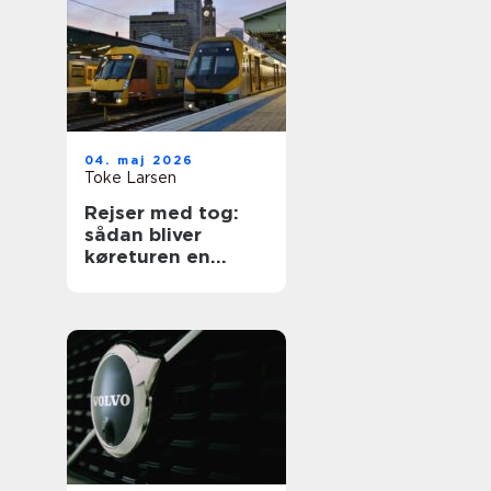
04. maj 2026
Toke Larsen
Rejser med tog:
sådan bliver
køreturen en
spændende del af
ferien