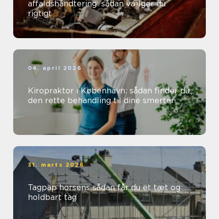
affaldshåndtering: sådan vælger du
rigtigt
04. april 2026
Kiropraktor i København: sådan finder du
den rette behandling til dine smerter
31. marts 2026
Tagpap horsens sådan får du et tæt og
holdbart tag