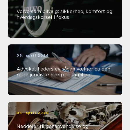
Volvo som bilvalg: sikkerhed, komfort og
hverdagskørsel i fokus
06. april 2026
Advokat haderslev sådan vælger du den
rette juridiske hjælp til familien
06. april 2026
Neddeler til genanvendelse og