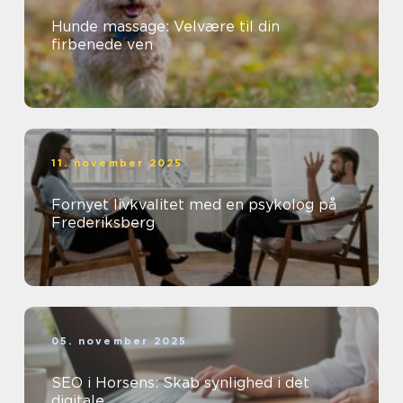
Hunde massage: Velvære til din
firbenede ven
11. november 2025
Fornyet livkvalitet med en psykolog på
Frederiksberg
05. november 2025
SEO i Horsens: Skab synlighed i det
digitale