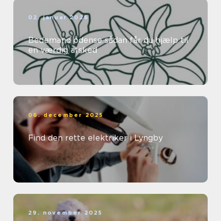
02. januar 2026
Bedemand odense sådan får du hjælp til
en værdig afsked
06. december 2025
Find den rette elektriker i Lyngby
29. november 2025