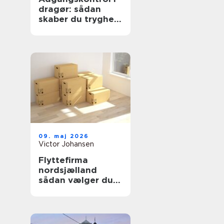
dragør: sådan
skaber du tryghed
og overblik
09. maj 2026
Victor Johansen
Flyttefirma
nordsjælland
sådan vælger du
den rigtige
flyttepartner