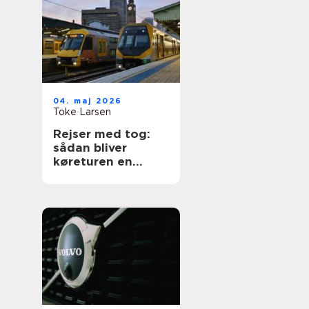
04. maj 2026
Toke Larsen
Rejser med tog:
sådan bliver
køreturen en
spændende del af
ferien