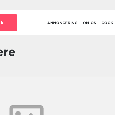
dk
ANNONCERING
OM OS
COOKI
ere