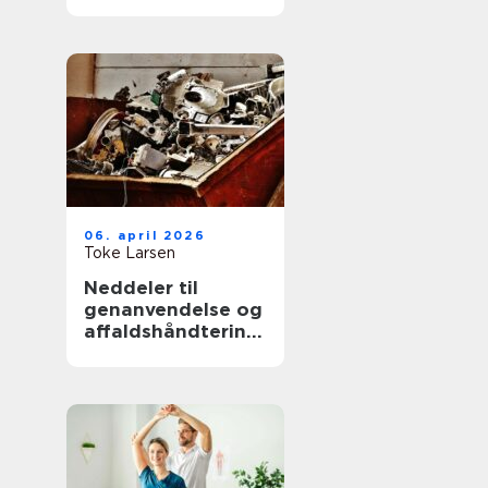
hjælp til familien
06. april 2026
Toke Larsen
Neddeler til
genanvendelse og
affaldshåndtering:
sådan vælger du
rigtigt