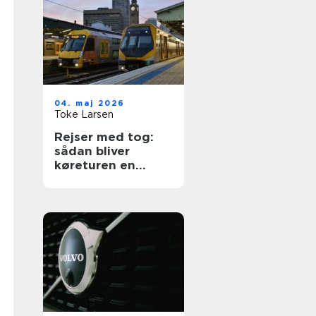
04. maj 2026
Toke Larsen
Rejser med tog:
sådan bliver
køreturen en
spændende del af
ferien