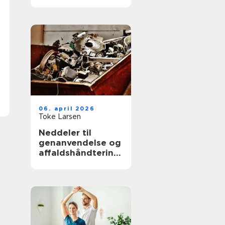
hjælp til familien
06. april 2026
Toke Larsen
Neddeler til
genanvendelse og
affaldshåndtering:
sådan vælger du
rigtigt