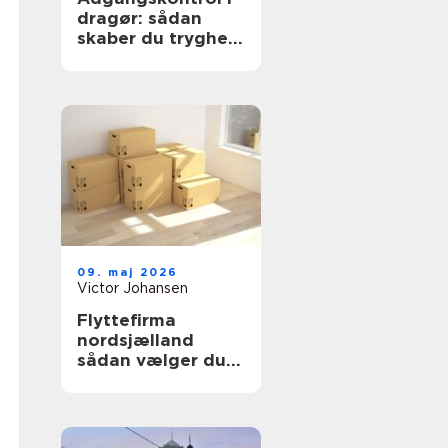
dragør: sådan
skaber du tryghed
og overblik
09. maj 2026
Victor Johansen
Flyttefirma
nordsjælland
sådan vælger du
den rigtige
flyttepartner