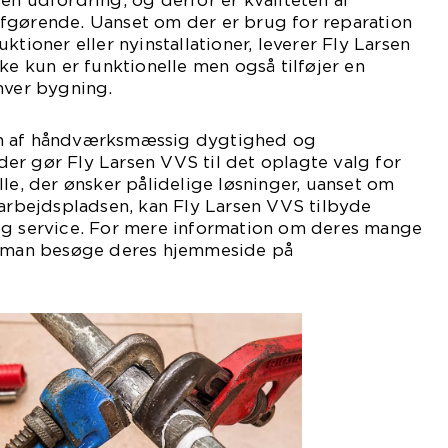
en udfordring, og derfor er kvaliteten af
fgørende. Uanset om der er brug for reparation
ktioner eller nyinstallationer, leverer Fly Larsen
ke kun er funktionelle men også tilføjer en
hver bygning.
n af håndværksmæssig dygtighed og
er gør Fly Larsen VVS til det oplagte valg for
le, der ønsker pålidelige løsninger, uanset om
 arbejdspladsen, kan Fly Larsen VVS tilbyde
og service. For mere information om deres mange
n man besøge deres hjemmeside på