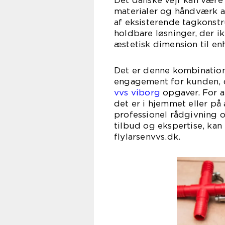
Det danske vejr kan være 
materialer og håndværk a
af eksisterende tagkonstru
holdbare løsninger, der ik
æstetisk dimension til en
Det er denne kombinatio
engagement for kunden, d
vvs viborg
opgaver. For al
det er i hjemmet eller på
professionel rådgivning 
tilbud og ekspertise, ka
flylarsenvvs.dk.