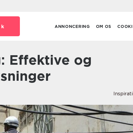
dk
ANNONCERING
OM OS
COOKI
sninger
Inspirat